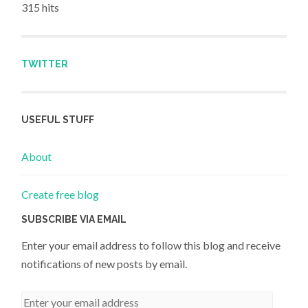
315 hits
TWITTER
USEFUL STUFF
About
Create free blog
SUBSCRIBE VIA EMAIL
Enter your email address to follow this blog and receive
notifications of new posts by email.