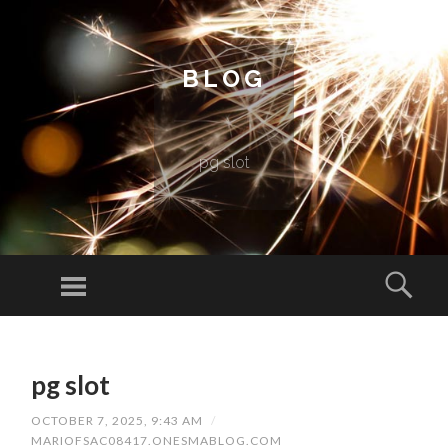
BLOG
pg slot
Menu
Sear
SKIP TO CONTENT
pg slot
OCTOBER 7, 2025, 9:43 AM
/
MARIOFSAC08417.ONESMABLOG.COM